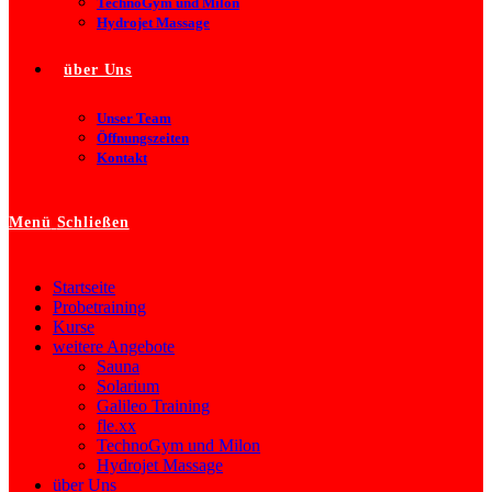
TechnoGym und Milon
Hydrojet Massage
über Uns
Unser Team
Öffnungszeiten
Kontakt
Menü
Schließen
Startseite
Probetraining
Kurse
weitere Angebote
Sauna
Solarium
Galileo Training
fle.xx
TechnoGym und Milon
Hydrojet Massage
über Uns